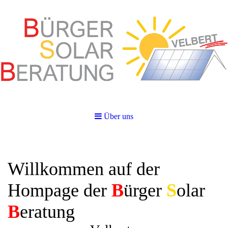
Über uns
Willkommen auf der
Hompage der
B
ürger
S
olar
B
eratung