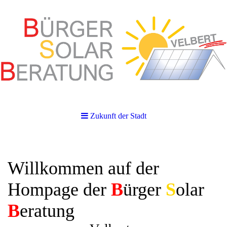
Zukunft der Stadt
Willkommen auf der
Hompage der
B
ürger
S
olar
B
eratung